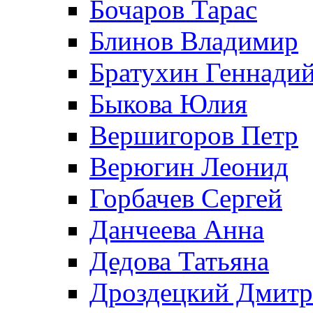
Бочаров Тарас
Блинов Владимир
Братухин Геннади
Быкова Юлия
Вершигоров Петр
Верюгин Леонид
Горбачев Сергей
Данчеева Анна
Дедова Татьяна
Дроздецкий Дмит