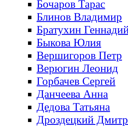
Бочаров Тарас
Блинов Владимир
Братухин Геннади
Быкова Юлия
Вершигоров Петр
Верюгин Леонид
Горбачев Сергей
Данчеева Анна
Дедова Татьяна
Дроздецкий Дмит