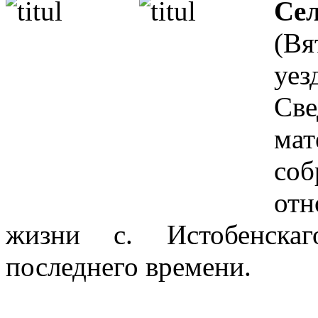
Сел
(Вя
уез
Све
мат
со
отн
жизни с. Истобенска
последнего времени.