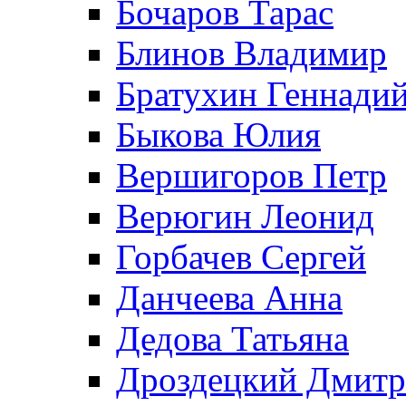
Бочаров Тарас
Блинов Владимир
Братухин Геннади
Быкова Юлия
Вершигоров Петр
Верюгин Леонид
Горбачев Сергей
Данчеева Анна
Дедова Татьяна
Дроздецкий Дмит