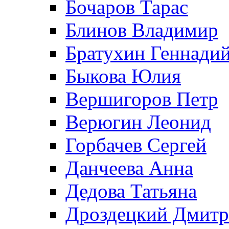
Бочаров Тарас
Блинов Владимир
Братухин Геннади
Быкова Юлия
Вершигоров Петр
Верюгин Леонид
Горбачев Сергей
Данчеева Анна
Дедова Татьяна
Дроздецкий Дмит