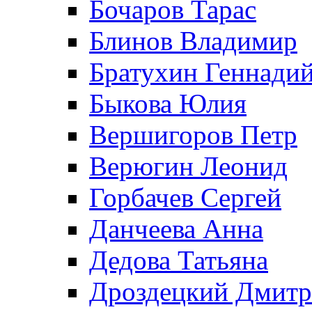
Бочаров Тарас
Блинов Владимир
Братухин Геннади
Быкова Юлия
Вершигоров Петр
Верюгин Леонид
Горбачев Сергей
Данчеева Анна
Дедова Татьяна
Дроздецкий Дмит