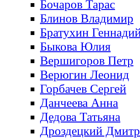
Бочаров Тарас
Блинов Владимир
Братухин Геннади
Быкова Юлия
Вершигоров Петр
Верюгин Леонид
Горбачев Сергей
Данчеева Анна
Дедова Татьяна
Дроздецкий Дмит