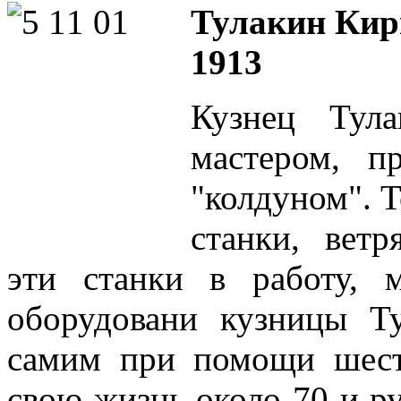
Тулакин Кири
1913
Кузнец Тул
мастером, п
"колдуном". Т
станки, ветр
эти станки в работу, 
оборудовани кузницы Т
самим при помощи шест
свою жизнь около 70-и р