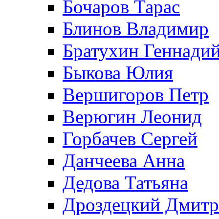
Бочаров Тарас
Блинов Владимир
Братухин Геннади
Быкова Юлия
Вершигоров Петр
Верюгин Леонид
Горбачев Сергей
Данчеева Анна
Дедова Татьяна
Дроздецкий Дмит