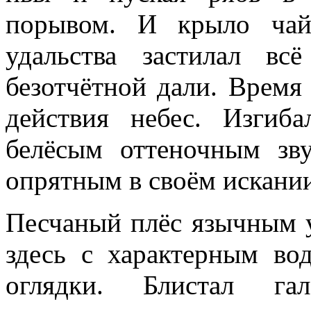
порывом. И крыло чай
удальства застилал в
безотчётной дали. Время
действия небес. Изгиб
белёсым оттеночным зв
опрятным в своём искании
Песчаный плёс язычным 
здесь с характерным во
оглядки. Блистал га