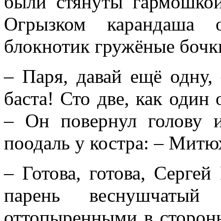
были стянуты гармошкой
Огрызком карандаша 
блокнотик гружёные бочк
– Паря, давай ещё одну,
баста! Сто две, как один
– Он повернул голову 
поодаль у костра: – Митю
– Готова, готова, Серге
парень веснушчаты
оттопыренными в сторон