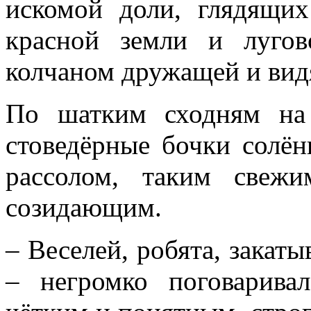
искомой доли, глядящи
красной земли и лугов
колчаном дружащей и вид
По шатким сходням на
стоведёрные бочки солё
рассолом, таким свеж
созидающим.
– Веселей, робята, закат
– негромко поговарива