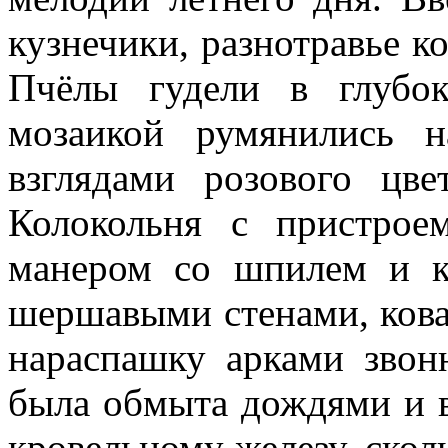
кузнечики, разнотравье к
Пчёлы гудели в глубо
мозаикой румянились 
взглядами розового цв
Колокольня с пристрое
манером со шпилем и к
шершавыми стенами, ков
нараспашку арками звон
была обмыта дождями и в
кровельному железу, скол