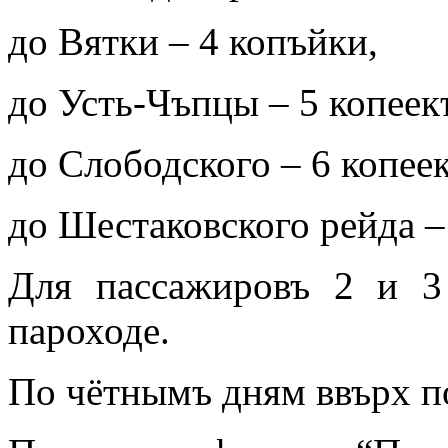
до Вятки – 4 копъйки,
до Усть-Чъпцы – 5 копеек
до Слободского – 6 копеек
до Шестаковского рейда –
Для пассажировъ 2 и 3
пароходе.
По чётнымъ дням ввърх по