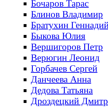
Бочаров Тарас
Блинов Владимир
Братухин Геннади
Быкова Юлия
Вершигоров Петр
Верюгин Леонид
Горбачев Сергей
Данчеева Анна
Дедова Татьяна
Дроздецкий Дмит