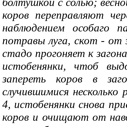
болтушкой с солью; весно
коров переправляют чер
наблюдением особаго п
потравы луга, скот - от з
стадо прогоняет к загон
истобенянки, чтоб вы
запереть коров в заг
случившимися несколько 
4, истобенянки снова пр
коров и очищают от наво