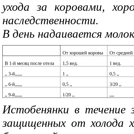
ухода за коровами, хор
наследственности.
В день надаивается молок
От хорошей коровы
От средней
В 1-й месяц после отела
1,5 вед.
1 вед.
,, 3-й,,,,,,
1 ,,
0,5 ,,
,, 6-й,,,,,,
0,5 ,,
3/20 ,,
,, 9-й,,,,,,
1/20 ,,
,,,,
Истобенянки в течение
защищенных от холода х