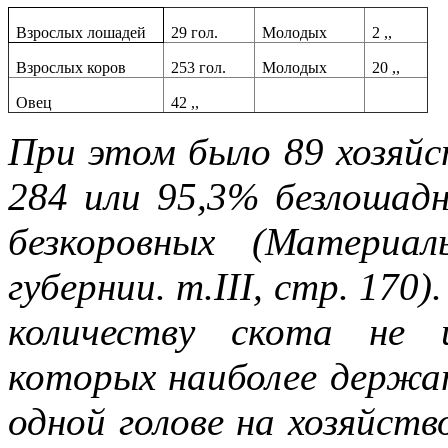
Взрослых лошадей
29 гол.
Молодых
2 ,,
Взрослых коров
253 гол.
Молодых
20 ,,
Овец
42 ,,
При этом было 89 хозяйст
284 или 95,3% безлошадн
безкоровных (Материа
губернии. т.III, стр. 170
количеству скота не 
которых наиболее держа
одной голове на хозяйство