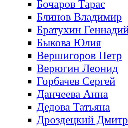
Бочаров Тарас
Блинов Владимир
Братухин Геннади
Быкова Юлия
Вершигоров Петр
Верюгин Леонид
Горбачев Сергей
Данчеева Анна
Дедова Татьяна
Дроздецкий Дмит