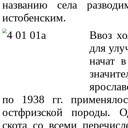
названию села развод
истобенским.
Ввоз хо
для ул
начат 
значит
ярослав
по 1938 гг. применяло
остфризской породы. О
скота со всеми перечис