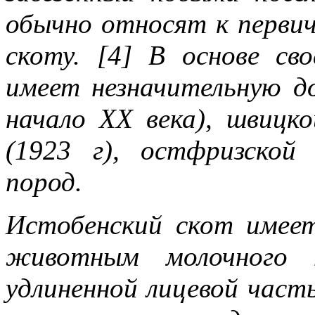
обычно относят к первич
скоту. [4] В основе св
имеет незначительную до
начало XX века), швицкой
(1923 г), остфризской 
пород.
Истобенский скот имеет
животным молочного т
удлиненной лицевой част