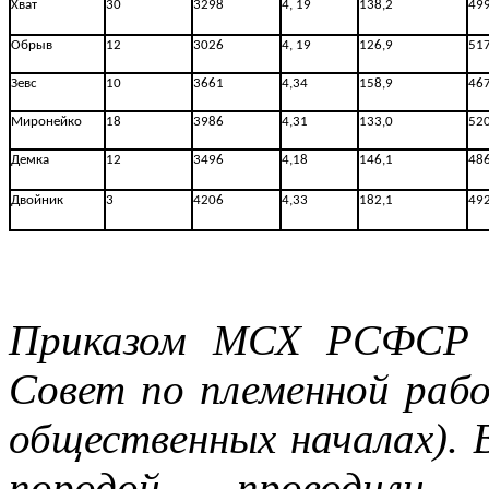
Хват
30
3298
4, 19
138,2
49
Обрыв
12
3026
4, 19
126,9
51
Зевс
10
3661
4,34
158,9
46
Миронейко
18
3986
4,31
133,0
52
Демка
12
3496
4,18
146,1
48
Двойник
3
4206
4,33
182,1
49
Приказом МСХ РСФСР е
Совет по племенной рабо
общественных началах). 
породой проводили 