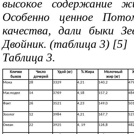
высокое содержание ж
Особенно ценное Пото
качества, дали быки Зе
Двойник. (таблица 3) [5]
Таблица 3.
Клички
Число
Удой (кг)
% Жира
Молочный
быков
дочерей
жир (кг)
Мока
28
3329
4,21
140,2
47
Маслодел
14
3769
4,18
157,2
48
Факт
26
3521
4,23
149,0
50
Зоолог
12
3984
4,21
167,7
52
Океан
22
3925
4, 19
126,8
48