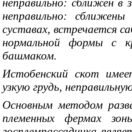
неправильно: сближен в 
неправильно: сближены
суставах, встречается с
нормальной формы с к
башмаком.
Истобенский скот имее
узкую грудь, неправильну
Основным методом разве
племенных фермах зон
госплемрассадника являе