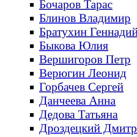
Бочаров Тарас
Блинов Владимир
Братухин Геннади
Быкова Юлия
Вершигоров Петр
Верюгин Леонид
Горбачев Сергей
Данчеева Анна
Дедова Татьяна
Дроздецкий Дмит