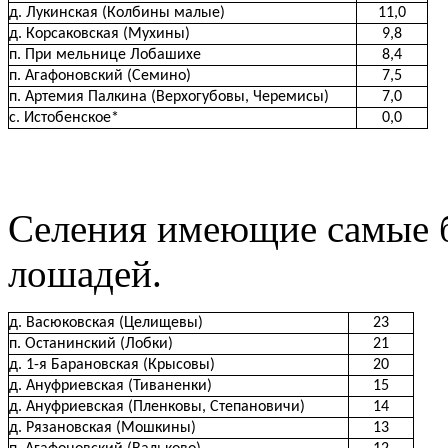
д. Лукинская (Колбины малые)
11,0
д. Корсаковская (Мухины)
9,8
п. При мельнице Лобашихе
8,4
п. Агафоновский (Семино)
7,5
п. Артемия Палкина (Верхогубовы, Черемисы)
7,0
с. Истобенское*
0,0
Селения имеющие самые б
лошадей.
д. Васюковская (Целищевы)
23
п. Останинский (Лобки)
21
д. 1-я Барановская (Крысовы)
20
д. Ануфриевская (Тиваненки)
15
д. Ануфриевская (Пленковы, Степановичи)
14
д. Рязановская (Мошкины)
13