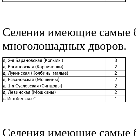
Селения имеющие самые 
многолошадных дворов.
д. 2-я Барановская (Копылы)
3
д. Вагановская (Карпиченки)
2
д. Лукинская (Колбины малые)
2
д. Рязановская (Мошкины)
2
д. 1-я Сусловская (Синцовы)
2
д. Левинская (Мошкины)
2
с. Истобенское*
1
Селения имеющие самые б