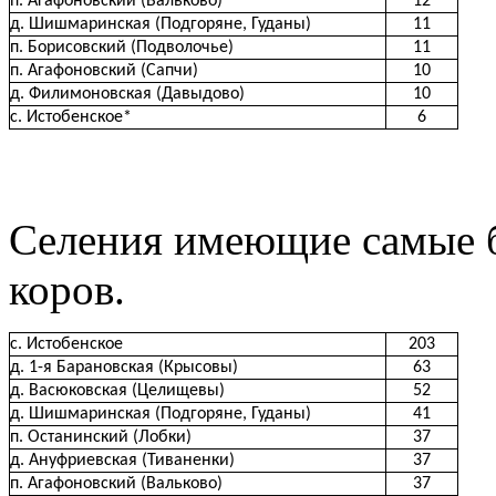
п. Агафоновский (Вальково)
12
д. Шишмаринская (Подгоряне, Гуданы)
11
п. Борисовский (Подволочье)
11
п. Агафоновский (Сапчи)
10
д. Филимоновская (Давыдово)
10
с. Истобенское*
6
Селения имеющие самые б
коров.
с. Истобенское
203
д. 1-я Барановская (Крысовы)
63
д. Васюковская (Целищевы)
52
д. Шишмаринская (Подгоряне, Гуданы)
41
п. Останинский (Лобки)
37
д. Ануфриевская (Тиваненки)
37
п. Агафоновский (Вальково)
37