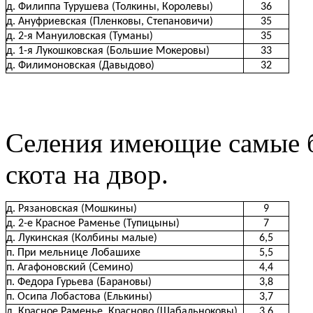
д. Филиппа Турушева (Толкины, Королевы)
36
д. Ануфриевская (Пленковы, Степановичи)
35
д. 2-я Мануиловская (Туманы)
35
д. 1-я Лукошковская (Большие Мокеровы)
33
д. Филимоновская (Давыдово)
32
Селения имеющие самые б
скота на двор.
д. Рязановская (Мошкины)
9
д. 2-е Красное Раменье (Тупицыны)
7
д. Лукинская (Колбины малые)
6,5
п. При мельнице Лобашихе
5,5
п. Агафоновский (Семино)
4,4
п. Федора Гурьева (Барановы)
3,8
п. Осипа Лобастова (Елькины)
3,7
д. Красное Раменье, Красново (Шабальноковы)
3,6