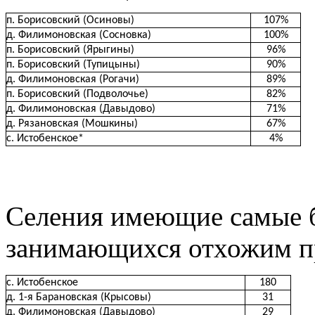
п. Борисовский (Осиновы)
107%
д. Филимоновская (Сосновка)
100%
п. Борисовский (Ярыгины)
96%
п. Борисовский (Тупицыны)
90%
д. Филимоновская (Рогачи)
89%
п. Борисовский (Подволочье)
82%
д. Филимоновская (Давыдово)
71%
д. Рязановская (Мошкины)
67%
с. Истобенское*
4%
Селения имеющие самые б
занимающихся отхожим п
с. Истобенское
180
д. 1-я Барановская (Крысовы)
31
д. Филимоновская (Давыдово)
29