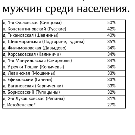
мужчин среди населения.
д. 1-я Сусловская (Синцовы)
50%
п. Константиновский (Русские)
42%
д. Тихановская (Шевнины)
40%
д. Шишмаринская (Подгоряне, Гуданы)
35%
д. Филимоновская (Давыдово)
34%
д. Корсаковская (Калиничи)
34%
д. 1-я Мануиловская (Смирновы)
34%
п. У речки Тюшки (Копычевы)
34%
д. Левинская (Мошкины)
33%
п. Ефимовский (Ганичи)
33%
д. Вагановская (Карпиченки)
33%
п. Борисовский (Тупицыны)
32%
д. 2-я Лукошковская (Репины)
31%
с. Истобенское*
27%