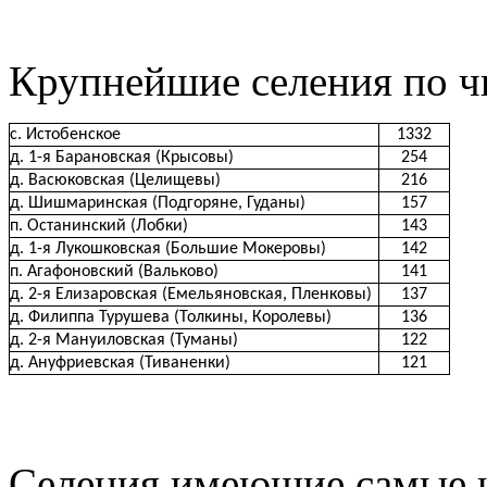
Крупнейшие селения по ч
с. Истобенское
1332
д. 1-я Барановская (Крысовы)
254
д. Васюковская (Целищевы)
216
д. Шишмаринская (Подгоряне, Гуданы)
157
п. Останинский (Лобки)
143
д. 1-я Лукошковская (Большие Мокеровы)
142
п. Агафоновский (Вальково)
141
д. 2-я Елизаровская (Емельяновская, Пленковы)
137
д. Филиппа Турушева (Толкины, Королевы)
136
д. 2-я Мануиловская (Туманы)
122
д. Ануфриевская (Тиваненки)
121
Селения имеющие самые 