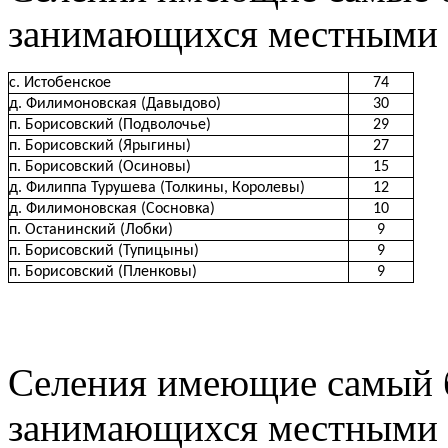
занимающихся местными 
с. Истобенское
74
д. Филимоновская (Давыдово)
30
п. Борисовский (Подволочье)
29
п. Борисовский (Ярыгины)
27
п. Борисовский (Осиновы)
15
д. Филиппа Турушева (Толкины, Королевы)
12
д. Филимоновская (Сосновка)
10
п. Останинский (Лобки)
9
п. Борисовский (Тупицыны)
9
п. Борисовский (Пленковы)
9
Селения имеющие самый 
занимающихся местными 