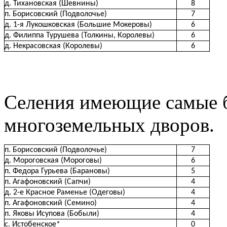
д. Тихановская (Шевнины)
8
п. Борисовский (Подволочье)
7
д. 1-я Лукошковская (Большие Мокеровы)
6
д. Филиппа Турушева (Толкины, Королевы)
6
д. Некрасовская (Королевы)
6
Селения имеющие самые 
многоземельных дворов.
п. Борисовский (Подволочье)
7
д. Мороговская (Мороговы)
6
п. Федора Гурьева (Барановы)
5
п. Агафоновский (Сапчи)
4
д. 2-е Красное Раменье (Одеговы)
4
п. Агафоновский (Семино)
4
п. Яковы Исупова (Бобыли)
4
с. Истобенское*
0