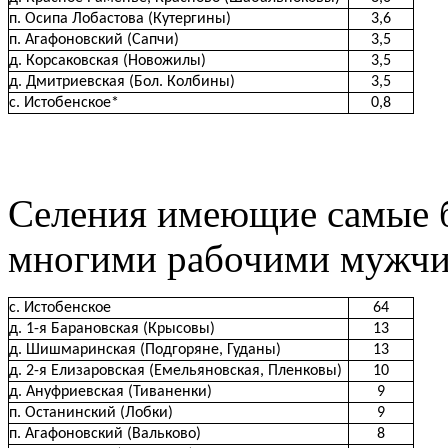
п. Осипа Лобастова (Кутергины)
3,6
п. Агафоновский (Сапчи)
3,5
д. Корсаковская (Новожилы)
3,5
д. Дмитриевская (Бол. Колбины)
3,5
с. Истобенское*
0,8
Селения имеющие самые б
многими рабочими мужчи
с. Истобенское
64
д. 1-я Барановская (Крысовы)
13
д. Шишмаринская (Подгоряне, Гуданы)
13
д. 2-я Елизаровская (Емельяновская, Пленковы)
10
д. Ануфриевская (Тиваненки)
9
п. Останинский (Лобки)
9
п. Агафоновский (Вальково)
8