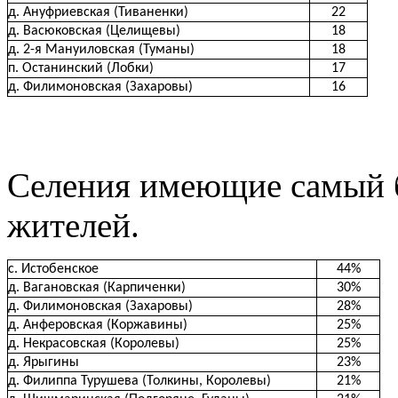
д. Ануфриевская (Тиваненки)
22
д. Васюковская (Целищевы)
18
д. 2-я Мануиловская (Туманы)
18
п. Останинский (Лобки)
17
д. Филимоновская (Захаровы)
16
Селения имеющие самый 
жителей.
с. Истобенское
44%
д. Вагановская (Карпиченки)
30%
д. Филимоновская (Захаровы)
28%
д. Анферовская (Коржавины)
25%
д. Некрасовская (Королевы)
25%
д. Ярыгины
23%
д. Филиппа Турушева (Толкины, Королевы)
21%