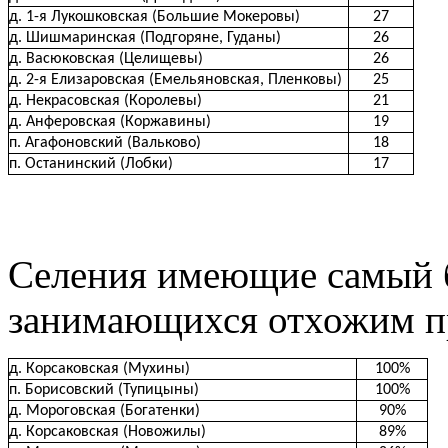
д. 1-я Лукошковская (Большие Мокеровы)
27
д. Шишмаринская (Подгоряне, Гуданы)
26
д. Васюковская (Целищевы)
26
д. 2-я Елизаровская (Емельяновская, Пленковы)
25
д. Некрасовская (Королевы)
21
д. Анферовская (Коржавины)
19
п. Агафоновский (Вальково)
18
п. Останинский (Лобки)
17
Селения имеющие самый 
занимающихся отхожим п
д. Корсаковская (Мухины)
100%
п. Борисовский (Тупицыны)
100%
д. Мороговская (Богатенки)
90%
д. Корсаковская (Новожилы)
89%