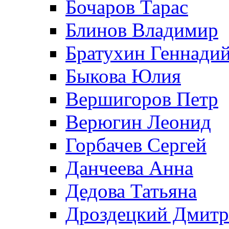
Бочаров Тарас
Блинов Владимир
Братухин Геннади
Быкова Юлия
Вершигоров Петр
Верюгин Леонид
Горбачев Сергей
Данчеева Анна
Дедова Татьяна
Дроздецкий Дмит