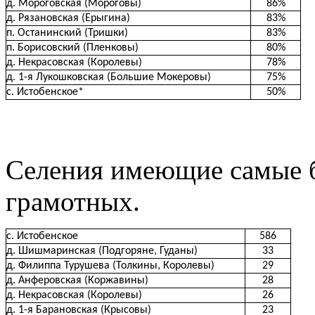
д. Мороговская (Мороговы)
86%
д. Рязановская (Ерыгина)
83%
п. Останинский (Тришки)
83%
п. Борисовский (Пленковы)
80%
д. Некрасовская (Королевы)
78%
д. 1-я Лукошковская (Большие Мокеровы)
75%
с. Истобенское*
50%
Селения имеющие самые 
грамотных.
с. Истобенское
586
д. Шишмаринская (Подгоряне, Гуданы)
33
д. Филиппа Турушева (Толкины, Королевы)
29
д. Анферовская (Коржавины)
28
д. Некрасовская (Королевы)
26
д. 1-я Барановская (Крысовы)
23