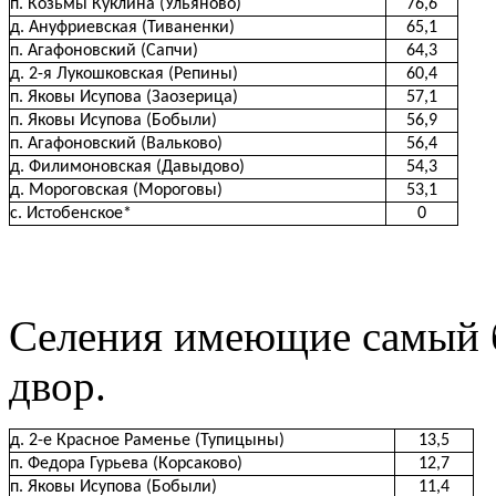
п. Козьмы Куклина (Ульяново)
76,6
д. Ануфриевская (Тиваненки)
65,1
п. Агафоновский (Сапчи)
64,3
д. 2-я Лукошковская (Репины)
60,4
п. Яковы Исупова (Заозерица)
57,1
п. Яковы Исупова (Бобыли)
56,9
п. Агафоновский (Вальково)
56,4
д. Филимоновская (Давыдово)
54,3
д. Мороговская (Мороговы)
53,1
с. Истобенское*
0
Селения имеющие самый 
двор.
д. 2-е Красное Раменье (Тупицыны)
13,5
п. Федора Гурьева (Корсаково)
12,7
п. Яковы Исупова (Бобыли)
11,4