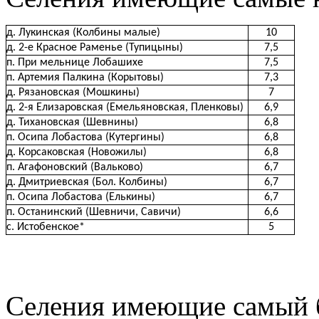
д. Лукинская (Колбины малые)
10
д. 2-е Красное Раменье (Тупицыны)
7,5
п. При мельнице Лобашихе
7,5
п. Артемия Палкина (Корытовы)
7,3
д. Рязановская (Мошкины)
7
д. 2-я Елизаровская (Емельяновская, Пленковы)
6,9
д. Тихановская (Шевнины)
6,8
п. Осипа Лобастова (Кутергины)
6,8
д. Корсаковская (Новожилы)
6,8
п. Агафоновский (Вальково)
6,7
д. Дмитриевская (Бол. Колбины)
6,7
п. Осипа Лобастова (Елькины)
6,7
п. Останинский (Шевничи, Савичи)
6,6
с. Истобенское*
5
Селения имеющие самый 