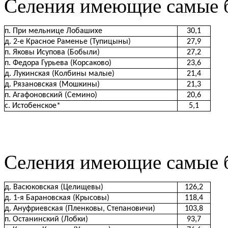
Селения имеющие самые б
п. При мельнице Лобашихе
30,1
д. 2-е Красное Раменье (Тупицыны)
27,9
п. Яковы Исупова (Бобыли)
27,2
п. Федора Гурьева (Корсаково)
23,6
д. Лукинская (Колбины малые)
21,4
д. Рязановская (Мошкины)
21,3
п. Агафоновский (Семино)
20,6
с. Истобенское*
5,1
Селения имеющие самые 
д. Васюковская (Целищевы)
126,2
д. 1-я Барановская (Крысовы)
118,4
д. Ануфриевская (Пленковы, Степановичи)
103,8
п. Останинский (Лобки)
93,7