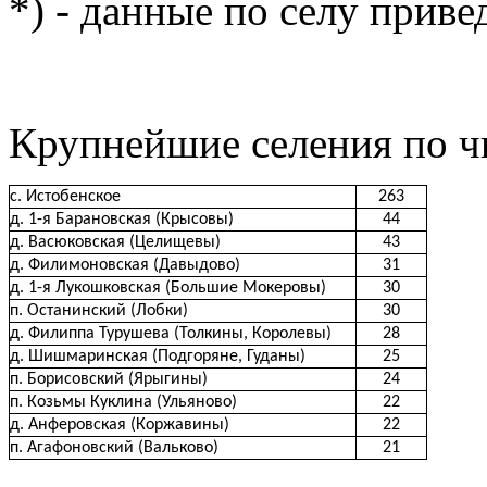
*) - данные по селу приве
Крупнейшие селения по ч
с. Истобенское
263
д. 1-я Барановская (Крысовы)
44
д. Васюковская (Целищевы)
43
д. Филимоновская (Давыдово)
31
д. 1-я Лукошковская (Большие Мокеровы)
30
п. Останинский (Лобки)
30
д. Филиппа Турушева (Толкины, Королевы)
28
д. Шишмаринская (Подгоряне, Гуданы)
25
п. Борисовский (Ярыгины)
24
п. Козьмы Куклина (Ульяново)
22
д. Анферовская (Коржавины)
22
п. Агафоновский (Вальково)
21