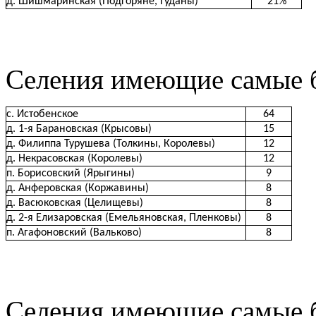
д. Шишмаринская (Подгоряне, Гуданы)
21%
Селения имеющие самые б
с. Истобенское
64
д. 1-я Барановская (Крысовы)
15
д. Филиппа Турушева (Толкины, Королевы)
12
д. Некрасовская (Королевы)
12
п. Борисовский (Ярыгины)
9
д. Анферовская (Коржавины)
8
д. Васюковская (Целищевы)
8
д. 2-я Елизаровская (Емельяновская, Пленковы)
8
п. Агафоновский (Вальково)
8
Селения имеющие самые б