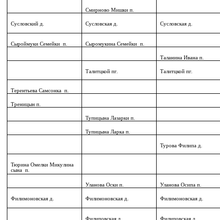
Смирново Мишки п.
Сусловский д.
Сусловская д.
Сусловская д.
Сыроймуки Семейки
п.
Сыромукина Семейки
п.
Таланина Ивана п.
Талитцкой пг.
Талитцкой пг.
Терентьева Самсонка
п.
Треницын п.
Тупицына Лазарки п.
Тупицына Ларка п.
Турова Филипа д.
Тюрина Омелки Микулина
сына
п.
Уланова Оски п.
Уланова Осипа п.
Филимоновская д.
Филимоновская д.
Филимоновская д.
Филиповская д.
Филиповская д.