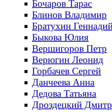
Бочаров Тарас
Блинов Владимир
Братухин Геннади
Быкова Юлия
Вершигоров Петр
Верюгин Леонид
Горбачев Сергей
Данчеева Анна
Дедова Татьяна
Дроздецкий Дмит