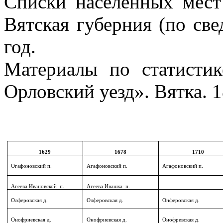
Списки населенных мест
Вятская губерния (по све
год.
Материалы по статистик
Орловский уезд». Вятка. 1
1629
1678
1710
Огафоновский п.
Агафоновский п.
Агафоновский п.
Агеева Ивановской
п.
Агеева Ивашка
п.
Олферовская д.
Олферовская д.
Онферовская д.
Онофриевская д.
Онофриевская д.
Онофревская д.