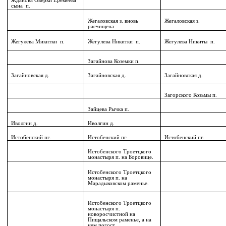
Жданова Оверки Еремеева
сына
п.
Жегаловская з. вновь
Жегаловская з.
расчищена
Жегулева Микитки
п.
Жегулева Никитки
п.
Жегулева Никиты
п.
Загайнова Коземки п.
Загайновская д.
Загайновская д.
Загайновская д.
Загорского Козьмы п.
Зайцева Рычка п.
Иволгин д.
Иволгин д.
Истобенский пг.
Истобенский пг.
Истобенский пг.
Истобенского Троетцкого
монастыря п. на Боровице.
Истобенского Троетцкого
монастыря п. на
Марадыковском раменье.
Истобенского Троетцкого
монастыря п.
новоросчистной на
Пищальском раменье, а на
нем погост.