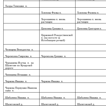
Халды Тимошки
п.
Хлопова Филка п.
Хлопова Филипа п.
Хорошавина п. вновь
Хорошавина п. вновь
расчищен
расчищен
Цепелева Гришки п.
Цепелева Григория п.
Церковной Рождественской
п. (на погосте за
Истобницею речкой)
Челищева Венедихтка
п.
Черемхина Гаврилка
п.
Черемхова Гришки
п.
Черкашева Исачка
п.
на
Шалегове по Кукарской
дороге
Чипишева Игнашки
п.
Чиркова Ивашка
п.
Чиркова Ивашка
п.
Чиркова Первушки Иванова
сына
п.
Шабалина Ивашка
п.
Шабалина Ивашка
п.
Шабалина Ивашка
п.
Шалеговской д.
Шалеговской д.
Шалеговской д.