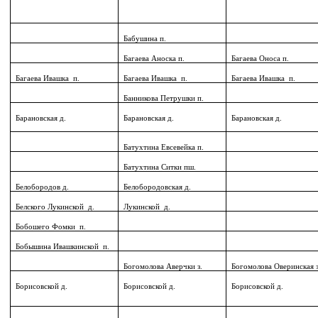
Бабушина п.
Багаева Аноска п.
Багаева Оноса п.
Багаева Ивашка
п.
Багаева Ивашка
п.
Багаева Ивашка
п.
Банникова Петрушки п.
Барановская д.
Барановская д.
Барановская д.
Батухтина Евсевейка п.
Батухтина Ситки пш.
Белобородов д.
Белобородовская д.
Белского Лукинской
д.
Лукинской
д.
Бобошего Фомки
п.
Бобышина Ивашкинской
п.
Богомолова Аверчки з.
Богомолова Оверинская з
Борисовской д.
Борисовской д.
Борисовской д.