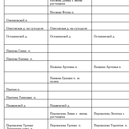
Носкова Демка з. вновь
расчищена
Носкова Фетки п.
Олеимовской п.
Олисовская д. на суходоле
Олисовская д. на суходоле
Останинской д.
Останинской д.
Останинской д.
Павлова Ганки
п.
Павлова Екимка
п.
Палкина Артемка п.
Палкина Артемья п.
Панкова Гришки п. за
полем
Пантин п.
Пантина Тимошки
п.
Пашковской д.
Пашковской д.
Перевалова Левки з.
вновь
Перевалова Леонтья з.
расчищена
Перевалова Тренки
Перевалова Тренки
п.
Перевалова Терентья
п.
Ларионова сына
п.