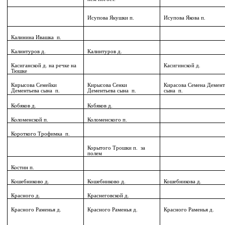
Исупова Якушки п.
Исупова Якова п.
Калинина Ивашка
п.
Калинтуров д.
Калинтуров д.
Касиганской д. на речке на
Касигинской д.
Тюшке
Кирысова Семейки
Кирысова Сенки
Кирасова Семена Демент
Дементьева сына
п.
Дементьева сына
п.
сына
п.
Кобяков д.
Кобяков д.
Коломенской п.
Коломенского п.
Короткого Трофимка
п.
Корытого Трошки п.
за
полем
Костин п.
Кошебниково д.
Кошебниково д.
Кошебникова д.
Красного д.
Краснеговской д.
Красного Раменья д.
Красного Раменья д.
Красного Раменья д.