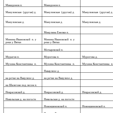
Макидонов п.
Макидонов п.
Мануловская
(другая) д.
Мануловская
(другая) д.
Мануловская
(другая) д
Мануловская д.
Мануловская д.
Мануловская д.
Микулина Емелки п.
Минина Ивановской
п. у
Минина Ивановской
п. у
реки у Вятки
реки у Вятки
Мотыревской п.
Мурагов п.
Мурогова п.
Мурогова д.
Мухина Константинка
п.
Мухина Константинка
п.
Мухина Константинка
п
Наваулихе д.
на речке на Вавулихе д.
на речке на Вавулихе д.
на Шалегове под лесом п.
Некрасовской д.
Некрасовской д.
Некрасовской д.
Никольская д. на погосте
Никольская д. на погосте
Новокшеновской п.
Новокшеновской п.