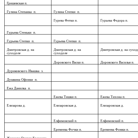
Гришевская п.
Гулина Степанка
п.
Гулина Степки
п.
Гурева Фетки п.
Гурьева Федора п.
Гурьева Стеньки
п.
Гурьева Степки
п.
Гурьева Степки
п.
Дмитровская д. на
Дмитровская д. на
Дмитровская д. на суход
суходоле
суходоле
Доровского Васки п.
Доровского Василья п.
Дуриковского Ивашка
з.
Душкина Офонки
п.
Ежа Данилка
п.
Ежева Тишки п.
Ежева Тихона п.
Елизарова д.
Елизаровская д.
Елизаровская д.
Елфимовский п.
Елфимовский п.
Еремеева Фочки п.
Еремеева Фомки п.