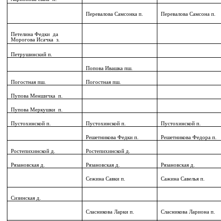
Перевалова Самсонка п.
Перевалова Самсона п.
Петелина Федки
да
Морогова Исачка
з.
Петрушинский п.
Попова Ивашка пш.
Погостная пш.
Погостная пш.
Пупова Меншичка
п.
Пупова Меркушки
п.
Пустохинской п.
Пустохинской п.
Пустохинской п.
Решетникова Федки п.
Решетникова Федора п.
Ростепихинской д.
Ростепихинской д.
Рязановская д.
Рязановская д.
Рязановская д.
Сежина Савки п.
Сажина Савелья п.
Сизинская д.
Сласникова Ларки п.
Сласникова Лариона п.