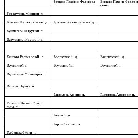
Боркова Пахонки Федорова
Боркова Пахома Федоро
п.
сына п.
Бородулина Микитки
п.
Брылева Костюниковская
д.
Брылева Костюниковская
д.
Бушмелева Петрушки
п.
Вавулинской (другой) д.
Есипова Васюковской
д.
Васюковской
д.
Васюковской
д.
Ваулинской д.
Ваулинской п.
Влулинской п.
Вершинина Микифорка
п.
Волкова Наумка
п.
Гаврилова Афонки п.
Гаврилова Афонасия п.
Глездина Ивашка Савина
сына
п.
Головина п.
Горева Стеньки
п.
Гребенева Федки
п.