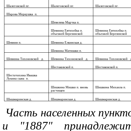
Шалеговской пг.
Шалеговской пг.
Шалеговской пг.
Шарова Меркушка
п.
Шевелева Марчка п.
Шевнина Евтихейка п.
Шевнина Евтихейка п.
объезжей Березинской
объезжей Березинской
Шевнин п.
Шевнина Елкинская д.
Шевнина Матюшки п.
Шевнина Тихоновской
д.
Шевнина Тихоновской
д.
Шевнина Тихоновской
Шестаковской п.
Шестаковской п.
Шестачихина Ивашка
Лукина сына
п.
Шишкина Мишки п. вновь
Шишкина Михаила п.
расчищен
Шишмаринская д.
Шишмаринская д.
Шишмаринская д.
Часть населенных пункто
и "1887" принадлежи