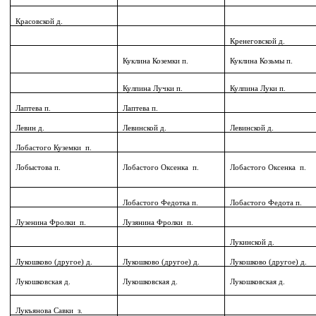
Красовской д.
Кренеговской д.
Куклина Коземки п.
Куклина Козьмы п.
Кулпина Лучки п.
Кулпина Луки п.
Лаптева п.
Лаптева п.
Левин д.
Левинской д.
Левинской д.
Лобастого Куземки
п.
Лобыстова п.
Лобастого Оксенка
п.
Лобастого Оксенка
п.
Лобастого Федотка п.
Лобастого Федота п.
Лузенина Фролки
п.
Лузянина Фролки
п.
Лукинской д.
Лукошково (другое) д.
Лукошково (другое) д.
Лукошково (другое) д.
Лукошковская д.
Лукошковская д.
Лукошковская д.
Лукъянова Савки
з.